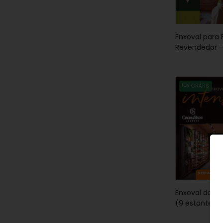
Enxoval para
Revendedor - 
GRÁTIS
Enxoval de Lo
(9 estantes
Central)