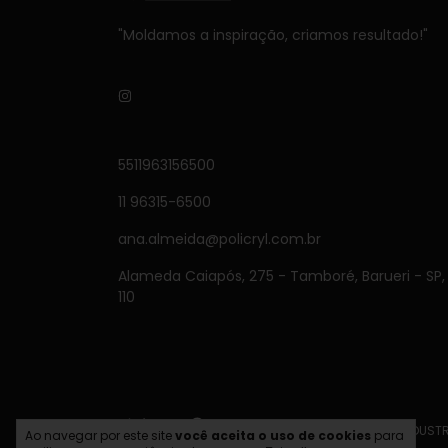
"Moldamos a inspiração, criamos resultado!"
5511963156500
11 96315-6500
ana.almeida@policryl.com.br
Alameda Caiapós, 275 - Tamboré, Barueri - SP
110
Copyright POLICRYL INDUSTR
Ao navegar por este site
você aceita o uso de cookies
para