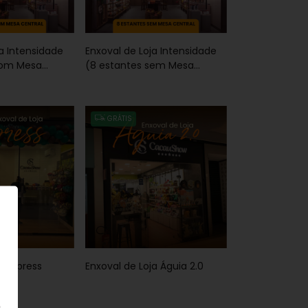
ja Intensidade
Enxoval de Loja Intensidade
com Mesa
(8 estantes sem Mesa
Central)
GRÁTIS
a Express
Enxoval de Loja Águia 2.0
a