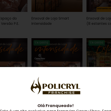
 Espaço do
Enxoval de Loja Smart
Enxoval de Lo
Versão P.E.
Intensidade
(8 estantes 
Central)
GRÁTIS
GRÁTIS
ja Intensidade
Enxoval de Loja Intensidade
Enxoval de Loj
 com Mesa
(9 estantes sem Mesa
Olá Franqueado!
Central)
Este é um site exclusivo para franquias Cacau Show. Faç