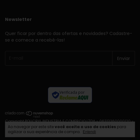
Newsletter
Quer ficar por dentro das ofertas e novidades? Cadastre-
se e comece a recebê-las!
Verificada por
Copyright POLICRYL INDUSTRIA E COMERCIO LTDA - 06313360000120 -
2026. Todos os direitos reservados.
Ao navegar por este site
você aceita o uso de cookies
para
agilizar a sua experiência de compra.
Entendi