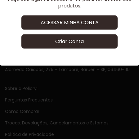
produtos.
ACESSAR MINHA CONTA
5511963156500
Criar Conta
11 96315-6500
ana.almeida@policryl.com.br
Alameda Caiapós, 275 - Tamboré, Barueri - SP, 06460-110
Sobre a Policryl
Perguntas Frequentes
Como Comprar
Trocas, Devoluções, Cancelamentos e Estornos
Política de Privacidade