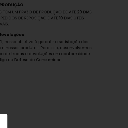
 PRODUÇÃO
S TEM UM PRAZO DE PRODUÇÃO DE ATÉ 20 DIAS
 PEDIDOS DE REPOSIÇÃO E ATÉ 10 DIAS ÚTEIS
VAIS.
devoluções
L, nosso objetivo é garantir a satisfação dos
om nossos produtos. Para isso, desenvolvemos
ica de trocas e devoluções em conformidade
igo de Defesa do Consumidor.