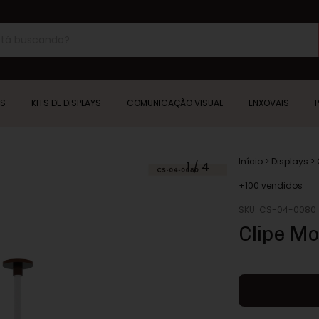
YS
KITS DE DISPLAYS
COMUNICAÇÃO VISUAL
ENXOVAIS
Início
>
Displays
>
1
/
4
+100 vendidos
SKU:
CS-04-0080
Clipe M