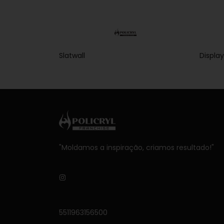
Slatwall
Display
"Moldamos a inspiração, criamos resultado!"
5511963156500