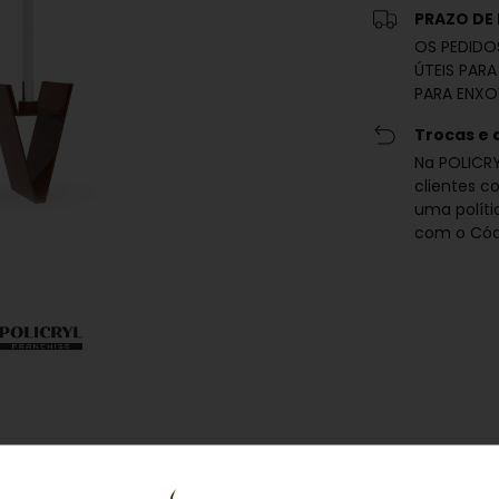
PRAZO DE
OS PEDIDO
ÚTEIS PARA
PARA ENXO
Trocas e 
Na POLICRY
clientes c
uma polít
com o Cód