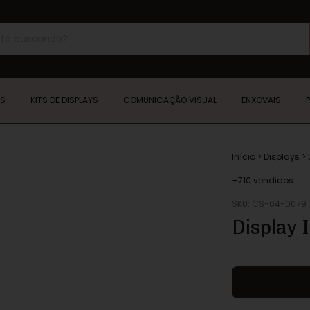
YS
KITS DE DISPLAYS
COMUNICAÇÃO VISUAL
ENXOVAIS
Início
>
Displays
>
+710 vendidos
SKU:
CS-04-0079
Display 