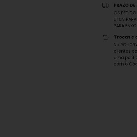
PRAZO DE
OS PEDIDO
ÚTEIS PARA
PARA ENXO
Trocas e 
Na POLICRY
clientes c
uma polít
com o Cód