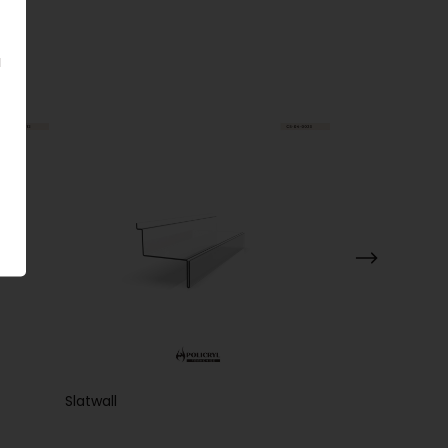
a
Slatwall
Expositor de Li