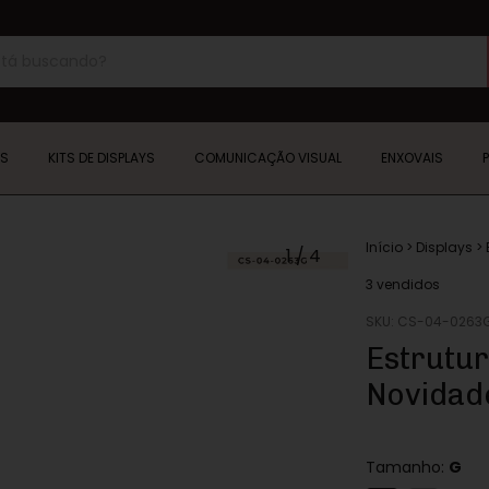
YS
KITS DE DISPLAYS
COMUNICAÇÃO VISUAL
ENXOVAIS
Início
>
Displays
>
1
/
4
3 vendidos
SKU:
CS-04-0263
Estrutur
Novidad
Tamanho:
G