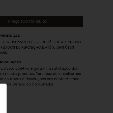
 PRODUÇÃO
S TEM UM PRAZO DE PRODUÇÃO DE ATÉ 20 DIAS
 PEDIDOS DE REPOSIÇÃO E ATÉ 10 DIAS ÚTEIS
VAIS.
devoluções
L, nosso objetivo é garantir a satisfação dos
om nossos produtos. Para isso, desenvolvemos
ica de trocas e devoluções em conformidade
igo de Defesa do Consumidor.