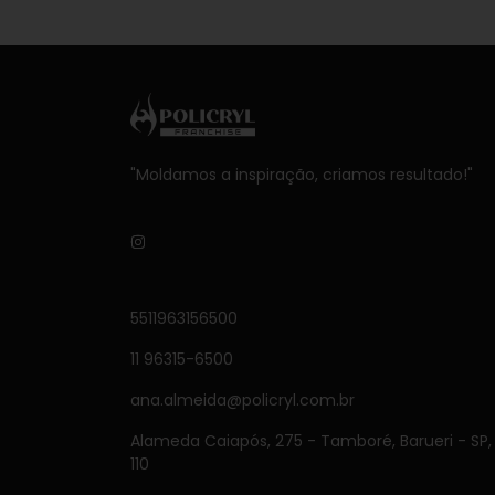
"Moldamos a inspiração, criamos resultado!"
5511963156500
11 96315-6500
ana.almeida@policryl.com.br
Alameda Caiapós, 275 - Tamboré, Barueri - SP
110