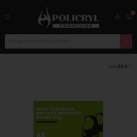
0
1
/
4