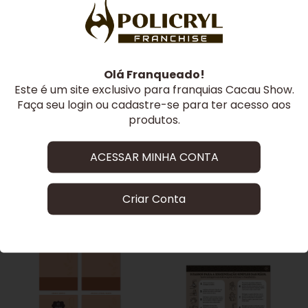
Descrição
Olá Franqueado!
Este é um site exclusivo para franquias Cacau Show.
Clipe Monoponto (CS-04-0080) Vendido
Faça seu login ou cadastre-se para ter acesso aos
Separadamente.
produtos.
ACESSAR MINHA CONTA
Produtos similares
Criar Conta