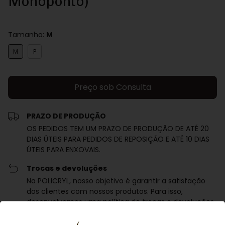
Monoponto)
Tamanho:
M
M
P
PRAZO DE PRODUÇÃO
OS PEDIDOS TEM UM PRAZO DE PRODUÇÃO DE ATÉ 20
DIAS ÚTEIS PARA PEDIDOS DE REPOSIÇÃO E ATÉ 10 DIAS
ÚTEIS PARA ENXOVAIS.
Trocas e devoluções
Na POLICRYL, nosso objetivo é garantir a satisfação
dos clientes com nossos produtos. Para isso,
desenvolvemos uma política de trocas e devoluções
em conformidade com o Código de Defesa do
Consumidor.