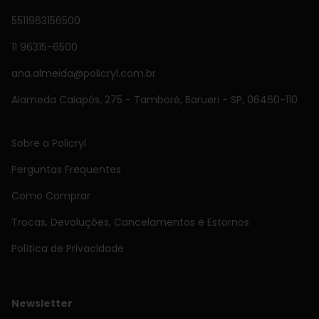
5511963156500
11 96315-6500
ana.almeida@policryl.com.br
Alameda Caiapós, 275 - Tamboré, Barueri - SP, 06460-110
Sobre a Policryl
Perguntas Frequentes
Como Comprar
Trocas, Devoluções, Cancelamentos e Estornos
Política de Privacidade
Newsletter